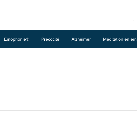
Eïnophonie®
Précocité
Alzheimer
Méditation en eï