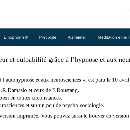
Eïnophonie®
Précocité
Alzheimer
Méditation en eï
eur et culpabilité grâce à l’hypnose et aux neu
e à l’autohypnose et aux neurosciences », est paru le 10 avr
d’A.R.Damasio et ceux de F.Roustang.
ien en toutes circonstances.
eurosciences et sur un peu de psycho-sociologie.
 version imprimée. Vous pouvez aussi le trouver en version