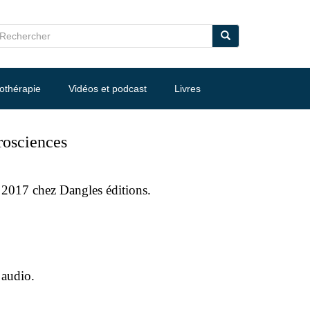
nothérapie
Vidéos et podcast
Livres
rosciences
il 2017 chez Dangles éditions.
 audio.