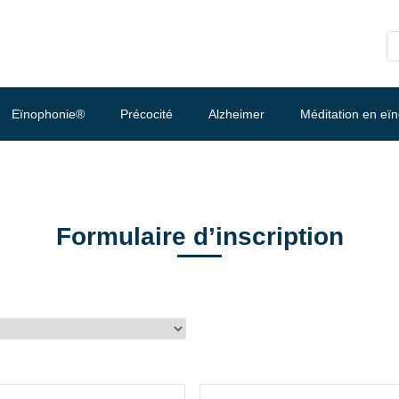
Eïnophonie®
Précocité
Alzheimer
Méditation en eï
Formulaire d’inscription