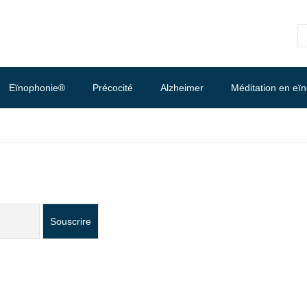
Eïnophonie®
Précocité
Alzheimer
Méditation en eï